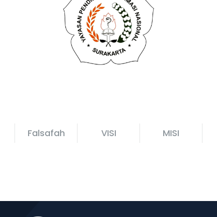
Falsafah
VISI
MISI